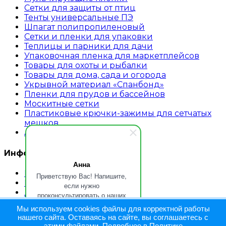
Сетки для защиты от птиц
Тенты универсальные ПЭ
Шпагат полипропиленовый
Сетки и пленки для упаковки
Теплицы и парники для дачи
Упаковочная пленка для маркетплейсов
Товары для охоты и рыбалки
Товары для дома, сада и огорода
Укрывной материал «Спанбонд»
Пленки для прудов и бассейнов
Москитные сетки
Пластиковые крючки-зажимы для сетчатых
мешков
Аварийное ограждение
Информация
Анна
Главная страница
Приветствую Вас! Напишите,
Каталог
если нужно
Доставка
проконсультировать о наших
Обратная связь
продуктах и услугах.
Мы используем cookies файлы для корректной работы
Контакты
нашего сайта. Оставаясь на сайте, вы соглашаетесь с
Блог
этими файлами. Подробнее в Политике