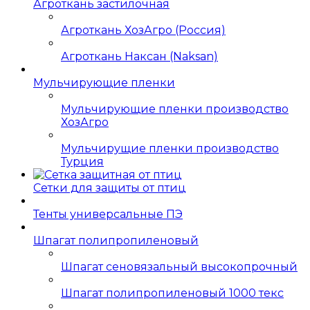
Агроткань застилочная
Агроткань ХозАгро (Россия)
Агроткань Наксан (Naksan)
Мульчирующие пленки
Мульчирующие пленки производство
ХозАгро
Мульчирущие пленки производство
Турция
Сетки для защиты от птиц
Тенты универсальные ПЭ
Шпагат полипропиленовый
Шпагат сеновязальный высокопрочный
Шпагат полипропиленовый 1000 текс