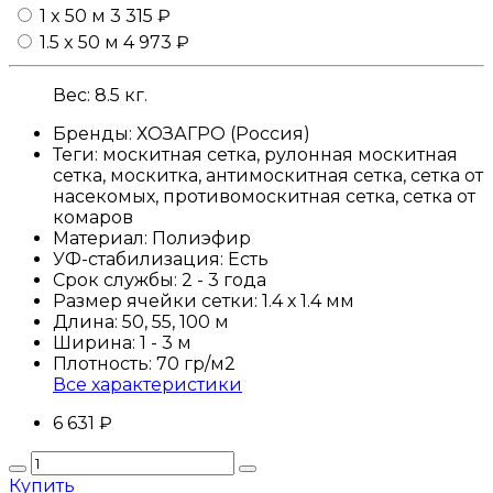
1 x 50 м
3 315 ₽
1.5 x 50 м
4 973 ₽
Вес:
8.5
кг.
Бренды:
ХОЗАГРО (Россия)
Теги:
москитная сетка, рулонная москитная
сетка, москитка, антимоскитная сетка, сетка от
насекомых, противомоскитная сетка, сетка от
комаров
Материал:
Полиэфир
УФ-стабилизация:
Есть
Срок службы:
2 - 3 года
Размер ячейки сетки:
1.4 х 1.4
мм
Длина:
50, 55, 100
м
Ширина:
1 - 3
м
Плотность:
70
гр/м2
Все характеристики
6 631
₽
Купить