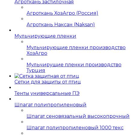
Агроткань застилочная
Агроткань ХозАгро (Россия)
Агроткань Наксан (Naksan)
Мульчирующие пленки
Мульчирующие пленки производство
ХозАгро
Мульчирущие пленки производство
Турция
Сетки для защиты от птиц
Тенты универсальные ПЭ
Шпагат полипропиленовый
Шпагат сеновязальный высокопрочный
Шпагат полипропиленовый 1000 текс