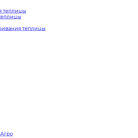
 теплицы
тривания теплицы
зАгро