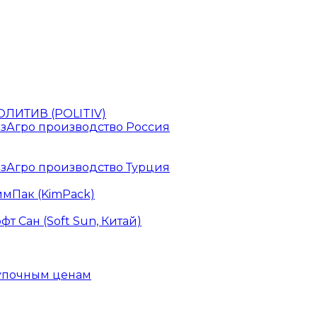
ЛИТИВ (POLITIV)
зАгро производство Россия
зАгро производство Турция
мПак (KimPack)
 Сан (Soft Sun, Китай)
купочным ценам