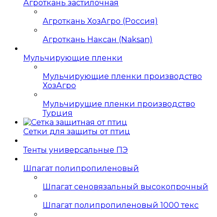
Агроткань застилочная
Агроткань ХозАгро (Россия)
Агроткань Наксан (Naksan)
Мульчирующие пленки
Мульчирующие пленки производство
ХозАгро
Мульчирущие пленки производство
Турция
Сетки для защиты от птиц
Тенты универсальные ПЭ
Шпагат полипропиленовый
Шпагат сеновязальный высокопрочный
Шпагат полипропиленовый 1000 текс