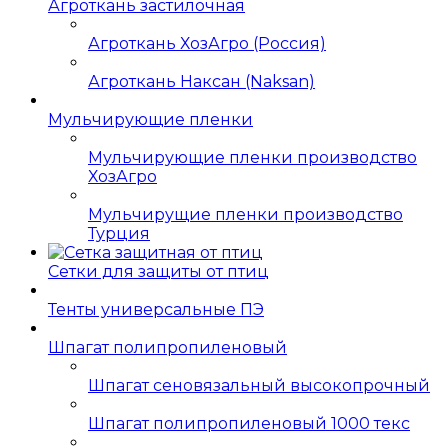
Агроткань застилочная
Агроткань ХозАгро (Россия)
Агроткань Наксан (Naksan)
Мульчирующие пленки
Мульчирующие пленки производство
ХозАгро
Мульчирущие пленки производство
Турция
Сетки для защиты от птиц
Тенты универсальные ПЭ
Шпагат полипропиленовый
Шпагат сеновязальный высокопрочный
Шпагат полипропиленовый 1000 текс