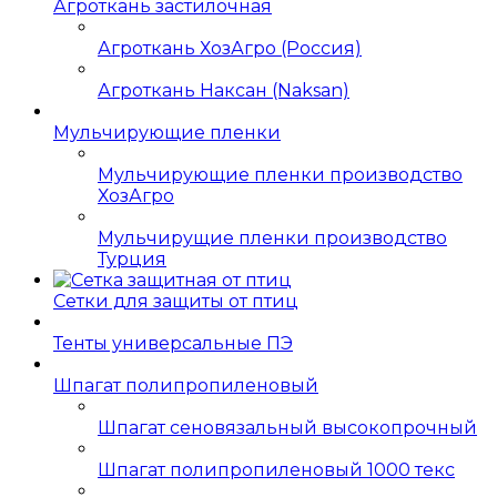
Агроткань застилочная
Агроткань ХозАгро (Россия)
Агроткань Наксан (Naksan)
Мульчирующие пленки
Мульчирующие пленки производство
ХозАгро
Мульчирущие пленки производство
Турция
Сетки для защиты от птиц
Тенты универсальные ПЭ
Шпагат полипропиленовый
Шпагат сеновязальный высокопрочный
Шпагат полипропиленовый 1000 текс