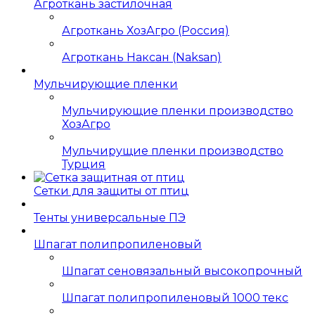
Агроткань застилочная
Агроткань ХозАгро (Россия)
Агроткань Наксан (Naksan)
Мульчирующие пленки
Мульчирующие пленки производство
ХозАгро
Мульчирущие пленки производство
Турция
Сетки для защиты от птиц
Тенты универсальные ПЭ
Шпагат полипропиленовый
Шпагат сеновязальный высокопрочный
Шпагат полипропиленовый 1000 текс