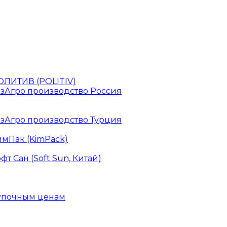
ЛИТИВ (POLITIV)
зАгро производство Россия
зАгро производство Турция
мПак (KimPack)
 Сан (Soft Sun, Китай)
купочным ценам