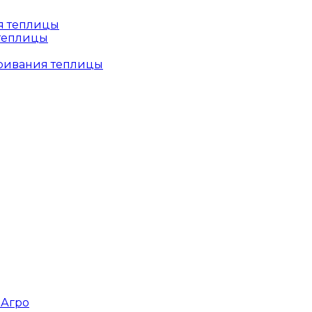
 теплицы
тривания теплицы
зАгро