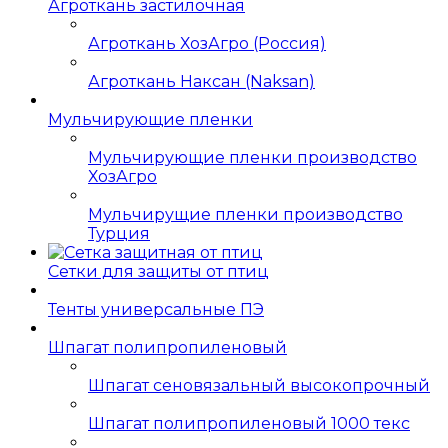
Агроткань застилочная
Агроткань ХозАгро (Россия)
Агроткань Наксан (Naksan)
Мульчирующие пленки
Мульчирующие пленки производство
ХозАгро
Мульчирущие пленки производство
Турция
Сетки для защиты от птиц
Тенты универсальные ПЭ
Шпагат полипропиленовый
Шпагат сеновязальный высокопрочный
Шпагат полипропиленовый 1000 текс