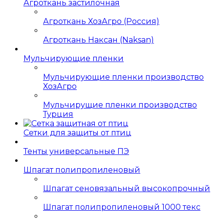
Агроткань застилочная
Агроткань ХозАгро (Россия)
Агроткань Наксан (Naksan)
Мульчирующие пленки
Мульчирующие пленки производство
ХозАгро
Мульчирущие пленки производство
Турция
Сетки для защиты от птиц
Тенты универсальные ПЭ
Шпагат полипропиленовый
Шпагат сеновязальный высокопрочный
Шпагат полипропиленовый 1000 текс