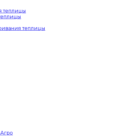
 теплицы
тривания теплицы
зАгро