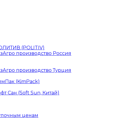
ЛИТИВ (POLITIV)
зАгро производство Россия
зАгро производство Турция
мПак (KimPack)
 Сан (Soft Sun, Китай)
купочным ценам