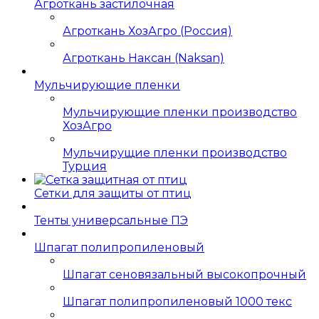
Агроткань застилочная
Агроткань ХозАгро (Россия)
Агроткань Наксан (Naksan)
Мульчирующие пленки
Мульчирующие пленки производство
ХозАгро
Мульчирущие пленки производство
Турция
Сетки для защиты от птиц
Тенты универсальные ПЭ
Шпагат полипропиленовый
Шпагат сеновязальный высокопрочный
Шпагат полипропиленовый 1000 текс