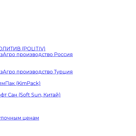
ЛИТИВ (POLITIV)
зАгро производство Россия
зАгро производство Турция
мПак (KimPack)
 Сан (Soft Sun, Китай)
купочным ценам