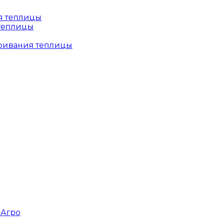
 теплицы
тривания теплицы
зАгро