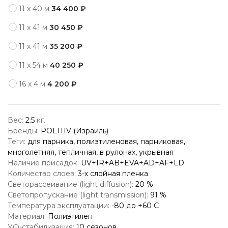
11 x 40 м
34 400 ₽
11 x 41 м
30 450 ₽
11 x 41 м
35 200 ₽
11 x 54 м
40 250 ₽
16 x 4 м
4 200 ₽
Вес:
2.5
кг.
Бренды:
POLITIV (Израиль)
Теги:
для парника, полиэтиленовая, парниковая,
многолетняя, тепличная, в рулонах, укрывная
Наличие присадок:
UV+IR+AB+EVA+AD+AF+LD
Количество слоев:
3-х слойная пленка
Светорассеивание (light diffusion):
20
%
Светопропускание (light transmission):
91
%
Температура эксплуатации:
-80 до +60
С
Материал:
Полиэтилен
УФ-стабилизация:
10 сезонов