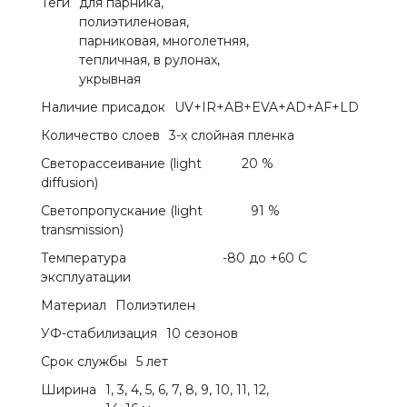
Теги
для парника,
полиэтиленовая,
парниковая, многолетняя,
тепличная, в рулонах,
укрывная
Наличие присадок
UV+IR+AB+EVA+AD+AF+LD
Количество слоев
3-х слойная пленка
Светорассеивание (light
20 %
diffusion)
Светопропускание (light
91 %
transmission)
Температура
-80 до +60 С
эксплуатации
Материал
Полиэтилен
УФ-стабилизация
10 сезонов
Срок службы
5 лет
Ширина
1, 3, 4, 5, 6, 7, 8, 9, 10, 11, 12,