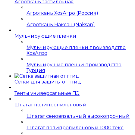
Агроткань застилочная
Агроткань ХозАгро (Россия)
Агроткань Наксан (Naksan)
Мульчирующие пленки
Мульчирующие пленки производство
ХозАгро
Мульчирущие пленки производство
Турция
Сетки для защиты от птиц
Тенты универсальные ПЭ
Шпагат полипропиленовый
Шпагат сеновязальный высокопрочный
Шпагат полипропиленовый 1000 текс