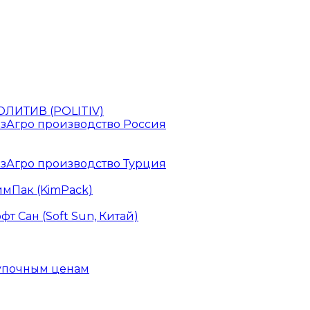
ЛИТИВ (POLITIV)
зАгро производство Россия
зАгро производство Турция
мПак (KimPack)
 Сан (Soft Sun, Китай)
купочным ценам