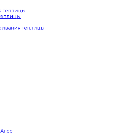
 теплицы
тривания теплицы
зАгро