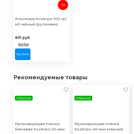
-5%
Агроткань ХозАгро 100 гр/
м2 черный (рулонами)
861
руб.
903₽
Купить
Рекомендуемые товары
Новинка
Новинка
Мульчирующая пленка
Мульчирующая пленка
бахчевая ХозАгро 20 мкм
ХозАгро 40 мкм (черная)