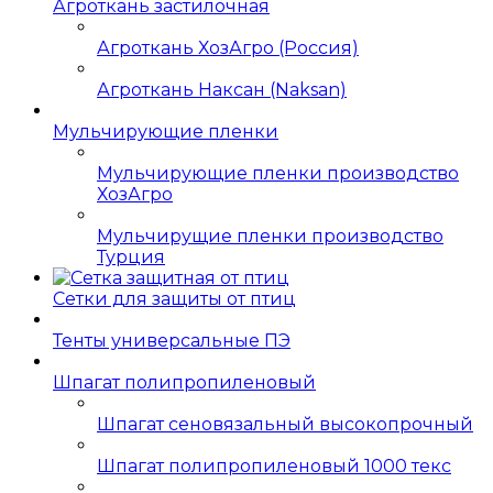
Агроткань застилочная
Агроткань ХозАгро (Россия)
Агроткань Наксан (Naksan)
Мульчирующие пленки
Мульчирующие пленки производство
ХозАгро
Мульчирущие пленки производство
Турция
Сетки для защиты от птиц
Тенты универсальные ПЭ
Шпагат полипропиленовый
Шпагат сеновязальный высокопрочный
Шпагат полипропиленовый 1000 текс